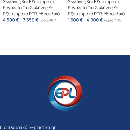
Σωλήνες Και Εξαρτήματα
,
Σωλήνες Και Εξαρτήματα
,
Εργαλεία Για Σωλήνες Και
Εργαλεία Για Σωλήνες Και
Εξαρτήματα PPR
,
Υδραυλικά
Εξαρτήματα PPR
,
Υδραυλικά
4,500
€
–
7,650
€
1,600
€
–
4,900
€
χωρίς ΦΠΑ
χωρίς ΦΠΑ
Επιλογή
Επιλογή
Για πλαστικά, E-plastika.gr