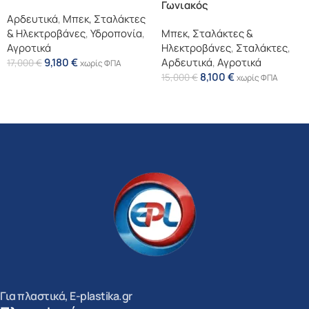
Γωνιακός
Αρδευτικά
,
Μπεκ, Σταλάκτες
& Ηλεκτροβάνες
,
Υδροπονία
,
Μπεκ, Σταλάκτες &
Αγροτικά
Ηλεκτροβάνες
,
Σταλάκτες
,
9,180
€
Αρδευτικά
,
Αγροτικά
17,000
€
χωρίς ΦΠΑ
8,100
€
15,000
€
χωρίς ΦΠΑ
Επιλογή
Επιλογή
Για πλαστικά, E-plastika.gr