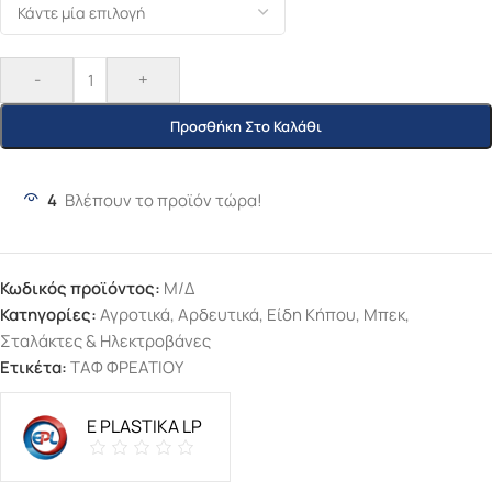
-
+
Προσθήκη Στο Καλάθι
4
Βλέπουν το προϊόν τώρα!
Κωδικός προϊόντος:
Μ/Δ
Κατηγορίες:
Αγροτικά
,
Αρδευτικά
,
Είδη Κήπου
,
Μπεκ,
Σταλάκτες & Ηλεκτροβάνες
Ετικέτα:
ΤΑΦ ΦΡΕΑΤΙΟΥ
E PLASTIKA LP