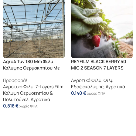
Agro4 Tuv 180 Μm Φιλμ
REYFILM BLACK BERRY 50
Κάλυψης Θερμοκηπίου Με
MIC 2 SEASON 7 LAYERS
Εγγυημένη Διάρκεια 4
Προσφορά!
Αγροτικά Φιλμ
,
Φιλμ
Χρόνια
Αγροτικά Φιλμ
,
7-Layers Film
,
Εδαφοκάλυψης
,
Αγροτικά
Κάλυψη Θερμοκηπίου &
0,140
€
χωρίς ΦΠΑ
Πολυτούνελ
,
Αγροτικά
Προσθήκη Στο Καλάθι
0,818
€
χωρίς ΦΠΑ
Διαβάστε Περισσότερα