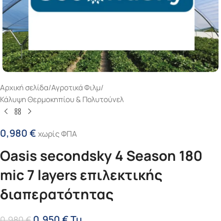
Αρχική σελίδα
/
Αγροτικά Φιλμ
/
Κάλυψη Θερμοκηπίου & Πολυτούνελ
0,980
€
χωρίς ΦΠΑ
Oasis secondsky 4 Season 180
mic 7 layers επιλεκτικής
διαπερατότητας
0,950
€
Τμ
0,980
€