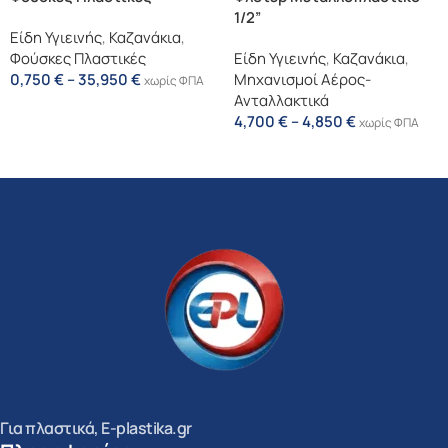
1/2”
Είδη Υγιεινής
,
Καζανάκια
,
Φούσκες Πλαστικές
Είδη Υγιεινής
,
Καζανάκια
,
0,750
€
–
35,950
€
Μηχανισμοί Αέρος-
χωρίς ΦΠΑ
Ανταλλακτικά
Επιλογή
4,700
€
–
4,850
€
χωρίς ΦΠΑ
Επιλογή
Για πλαστικά, E-plastika.gr