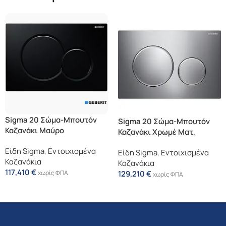
Sigma 20 Σώμα-Μπουτόν
Sigma 20 Σώμα-Μπουτόν
Καζανάκι Μαύρο
Καζανάκι Χρωμέ Ματ,
Γυαλιστερό, Δακτύλιος:
Δακτύλιος: Χρωμέ
Είδη Sigma
,
Εντοιχισμένα
Χρωμέ Γυαλιστερό
Είδη Sigma
,
Εντοιχισμένα
Γυαλιστερό
Καζανάκια
Καζανάκια
117,410
€
129,210
€
χωρίς ΦΠΑ
χωρίς ΦΠΑ
Προσθήκη Στο Καλάθι
Προσθήκη Στο Καλάθι