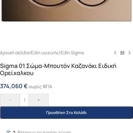
Αρχική σελίδα
/
Είδη υγιεινής
/
Είδη Sigma
Sigma 01 Σώμα-Μπουτόν Καζανάκι Ειδική
Ορείχαλκου
374,060
€
χωρίς ΦΠΑ
-
+
Προσθήκη Στο Καλάθι
2
Βλέπουν το προϊόν τώρα!