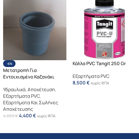
Κόλλα PVC Tangit 250 Gr
-6%
Μετατροπή Για
Εξαρτήματα PVC
Εντοιχισμένο Καζανάκι
8,500
€
100χ90
χωρίς ΦΠΑ
Υδραυλικά
,
Αποχέτευση
,
Προσθήκη Στο Καλάθι
Εξαρτήματα PVC
,
Εξαρτήματα Και Σωλήνες
Αποχέτευσης
4,400
€
4,660
€
χωρίς ΦΠΑ
Προσθήκη Στο Καλάθι