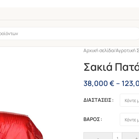
Αρχική σελίδα
/
Αγροτική 
Σακιά Πατά
38,000
€
–
123,
ΔΙΑΣΤΑΣΕΙΣ
6mm
μα
ΒΑΡΟΣ
x
,
-49%
-
+
Α