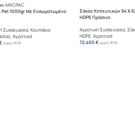
Σάκος Κηπευτικών 94 X 6
ι Pet 1000gr Με Ενσωματωμένο
HDPE Πράσινο
Αγροτική Συσκευασία
,
Σάκ
ή Συσκευασία
,
Κουπάκια
HDPE
,
Αγροτικά
ασίας
,
Αγροτικά
72,400
€
€
χωρίς ΦΠΑ
χωρίς ΦΠΑ