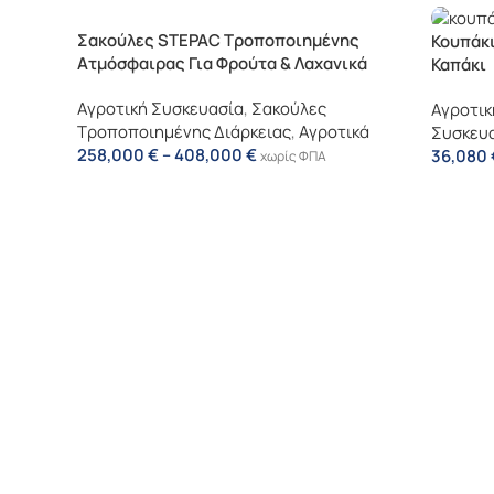
Σακούλες STEPAC Τροποποιημένης
Κουπάκ
Ατμόσφαιρας Για Φρούτα & Λαχανικά
Καπάκι
Αγροτική Συσκευασία
,
Σακούλες
Αγροτικ
Τροποποιημένης Διάρκειας
,
Αγροτικά
Συσκευ
258,000
€
–
408,000
€
36,080
χωρίς ΦΠΑ