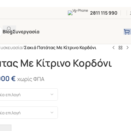
2811 115 990
Blog
Συνεργασία
Συσκευασία
/
Σακιά Πατάτας Με Κίτρινο Κορδόνι
τας Με Κίτρινο Κορδόνι
000
€
χωρίς ΦΠΑ