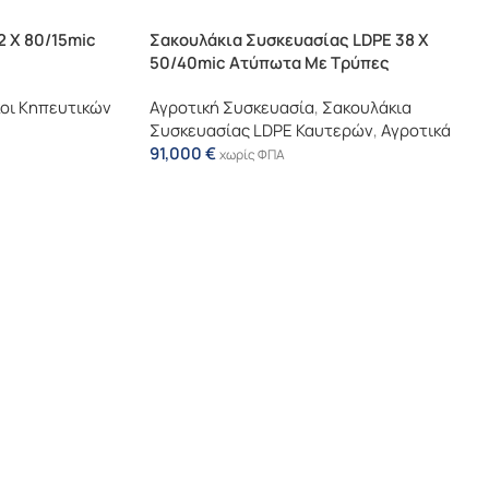
2 X 80/15mic
Σακουλάκια Συσκευασίας LDPE 38 X
50/40mic Ατύπωτα Με Τρύπες
οι Κηπευτικών
Αγροτική Συσκευασία
,
Σακουλάκια
Συσκευασίας LDPE Καυτερών
,
Αγροτικά
91,000
€
χωρίς ΦΠΑ