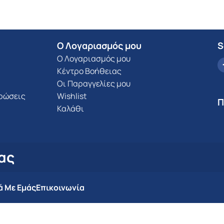
Ο Λογαριασμός μου
S
Ο Λογαριασμός μου
Κέντρο Βοήθειας
Οι Παραγγελίες μου
υρώσεις
Wishlist
Π
Καλάθι
ας
ά Με Εμάς
Επικοινωνία