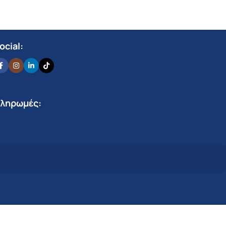
ocial:
ληρωμές: