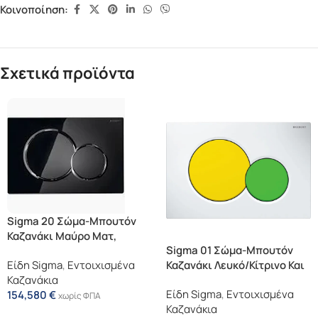
Κοινοποίηση:
Σχετικά προϊόντα
Sigma 20 Σώμα-Μπουτόν
Καζανάκι Μαύρο Ματ,
Sigma 01 Σώμα-Μπουτόν
Δακτύλιος: Χρωμέ
Είδη Sigma
,
Εντοιχισμένα
Καζανάκι Λευκό/Κίτρινο Και
Γυαλιστερό
Καζανάκια
Πράσινο
Είδη Sigma
,
Εντοιχισμένα
154,580
€
χωρίς ΦΠΑ
Καζανάκια
Προσθήκη Στο Καλάθι