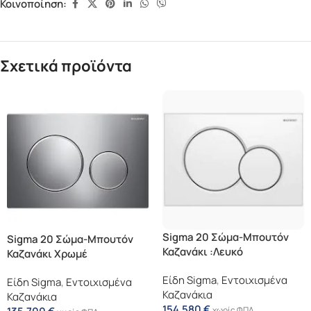
Κοινοποίηση:
Σχετικά προϊόντα
Sigma 20 Σώμα-Μπουτόν
Sigma 20 Σώμα-Μπουτόν
Καζανάκι :λευκό
Καζανάκι Χρωμέ
Γυαλιστερό, Δακτύλιος:
Γυαλιστερό, Δακτύλιος:
Είδη Sigma
,
Εντοιχισμένα
Λευκό Ματ
Είδη Sigma
,
Εντοιχισμένα
Χρωμέ Ματ
Καζανάκια
Καζανάκια
154,580
€
χωρίς ΦΠΑ