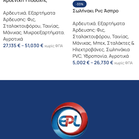
Αρσενική Υποδοχής
-33%
Ακετάλης
Σωλήνακι Pvc Άσπρο
Αρδευτικά
,
Εξαρτήματα
Άρδευσης: Φις,
Αρδευτικά
,
Εξαρτήματα
Σταλακτοιφόρου, Ταινίας,
Άρδευσης: Φις,
Μάνικας
,
Μικροεξαρτήματα
,
Σταλακτοιφόρου, Ταινίας,
Αγροτικά
Μάνικας
,
Μπεκ, Σταλάκτες &
27,135
€
–
51,030
€
χωρίς ΦΠΑ
Ηλεκτροβάνες
,
Σωληνάκια
Επιλογή
PVC
,
Υδροπονία
,
Αγροτικά
5,002
€
–
26,730
€
χωρίς ΦΠΑ
Επιλογή