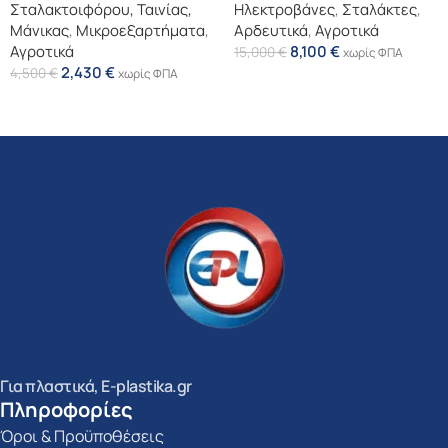
Σταλακτοιφόρου, Ταινίας,
Ηλεκτροβάνες
,
Σταλάκτες
,
Μάνικας
,
Μικροεξαρτήματα
,
Αρδευτικά
,
Αγροτικά
Αγροτικά
8,100
€
15,000
€
χωρίς ΦΠΑ
2,430
€
4,500
€
χωρίς ΦΠΑ
Επιλογή
Επιλογή
Για πλαστικά, E-plastika.gr
Πληροφορίες
Όροι & Προϋποθέσεις