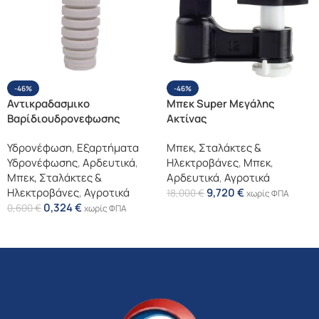
-46%
-46%
Αντικραδασμικο
Μπεκ Super Μεγάλης
Βαρίδιουδρονεφωσης
Ακτίνας
Υδρονέφωση
,
Εξαρτήματα
Μπεκ, Σταλάκτες &
Υδρονέφωσης
,
Αρδευτικά
,
Ηλεκτροβάνες
,
Μπεκ
,
Μπεκ, Σταλάκτες &
Αρδευτικά
,
Αγροτικά
Ηλεκτροβάνες
,
Αγροτικά
9,720
€
18,000
€
χωρίς ΦΠΑ
0,324
€
0,600
€
χωρίς ΦΠΑ
Επιλογή
Επιλογή