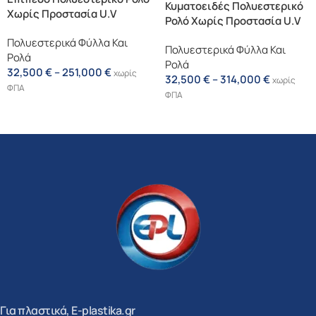
Κυματοειδές Πολυεστερικό
Χωρίς Προστασία U.V
Ρολό Χωρίς Προστασία U.V
Πολυεστερικά Φύλλα Και
Πολυεστερικά Φύλλα Και
Ρολά
Ρολά
32,500
€
–
251,000
€
χωρίς
32,500
€
–
314,000
€
χωρίς
ΦΠΑ
ΦΠΑ
Επιλογή
Επιλογή
Για πλαστικά, E-plastika.gr