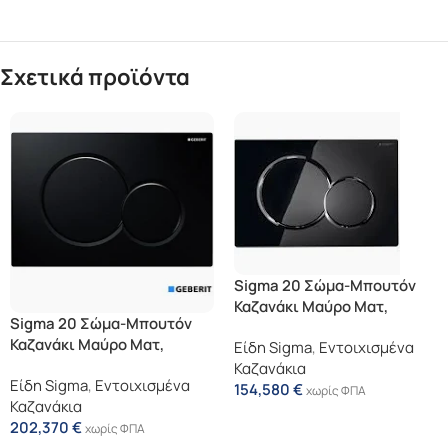
Σχετικά προϊόντα
Sigma 20 Σώμα-Μπουτόν
Καζανάκι Μαύρο Ματ,
Sigma 20 Σώμα-Μπουτόν
Δακτύλιος: Χρωμέ
Καζανάκι Μαύρο Ματ,
Είδη Sigma
,
Εντοιχισμένα
Γυαλιστερό
Δακτύλιος: Μαύρο
Καζανάκια
Είδη Sigma
,
Εντοιχισμένα
Γυαλιστερό
154,580
€
χωρίς ΦΠΑ
Καζανάκια
Προσθήκη Στο Καλάθι
202,370
€
χωρίς ΦΠΑ