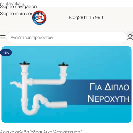
e-plastika.gr
Skip to navigation
Skip to main content
Blog
2811 115 990
-5%
Αρχική σελίδα
/
Υδραυλικά
/
Αποχέτευση
/